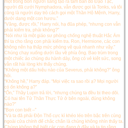
một trong bốn người sáng tạo ra tấm bản đồ Đạo Tặc,
người đã cưới Nymphadora, vẫn được gọi là Tonks, và tôi
cũng là người dạy trò cách gọi một Thần Hộ Mệnh, Harry,
dưới dạng một con hươu.”
“Vâng, được rồi,” Harry nói, hạ đũa phép, “nhưng con vẫn
phải kiểm tra, phải không?”
“Nói như là một giáo sư phòng chống nghệ thuật Hắc Ám
thì ta cho rằng con phải kiểm tra. Ron, Hermione, các con
không nên hạ thấp mức phòng vệ quá nhanh như vậy.”
Chúng chạy xuống dưới lầu về phía ông. Bao trùm trong
một chiếc áo chùng du hành dày, ông có vẻ kiệt sức, song
vẫn rất hài lòng khi thấy chúng.
“Không một dấu hiệu nào của Severus, phải không?” ông
hỏi.
“Không hề,” Harry đáp. “Mọi việc ra sao rồi ạ? Mọi người
có ổn không ạ?”
“Ổn,” Thầy Lupin trả lời, “nhưng chúng ta đều bị theo dõi.
Có hai tên Tử Thần Thực Tử ở bên ngoài, đúng không
nào?”
“Bọn con biết –”
“Và ta đã phải Độn Thổ cực kì khéo léo trên bậc trên cùng
ngoài cửa chính để chắc chắn là chúng không nhìn thấy ta.
Chúng không thể biết các con đang ở đây và ta tin rằng