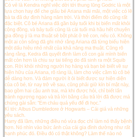
Có vẻ là Kendra nghĩ việc dời tới thung lũng Godric là một
lựa chọn hay để che giấu bé Ariana mãi mãi, một việc có lẽ
bà ta đã dự định hàng năm trời. Và thời điểm đó cũng rất
đặc biệt. Cô bé Ariana đã gần bảy tuổi khi bị biến mất khỏi
cộng đồng, và bảy tuổi cũng là cái tuổi mà hầu hết chuyên
gia đồng ý là ma thuật sẽ bột phát ở trẻ con, nếu có. Không
một ai còn sống đã ghi nhớ rằng Ariana đã từng biểu hiện
một dấu hiệu nhỏ nhất của khả năng ma thuật. Cũng rõ
ràng rằng, Kedra đã quyết định làm cô con gái mình biến
mất còn hơn là chịu sự tai tiếng do đã sinh ra một Squib
con. Rời khỏi những người họ hàng và bạn bè biết về sự
hiện hữu của Ariana, rõ ràng là, làm cho việc cầm tù cô bé
dễ dàng hơn. Và đám người ít ỏi biết được sự hiện diện
của cô bé, từ nay trở về sau, cũng phải giữ kín bí mật này,
bao gồm hai cậu anh trai, mà khi được hỏi, chỉ biết lẩn
tránh ngượng ngạo và trả lời bằng câu trả lời đã được má
chúng gài sẵn: “Em cháu quá yếu để đi học.”
Kì tới: Albus Dumbledore ở Hogwarts – Cái giá và những
yêu sách.
Harry đã lầm, những điều nó vừa đọc chỉ làm nó thấy bệnh
hơn. Nó nhìn vào bức ảnh của cái gia đình dường như rất
hạnh phúc đó. Điều đó có thật không? Làm thế nào nó