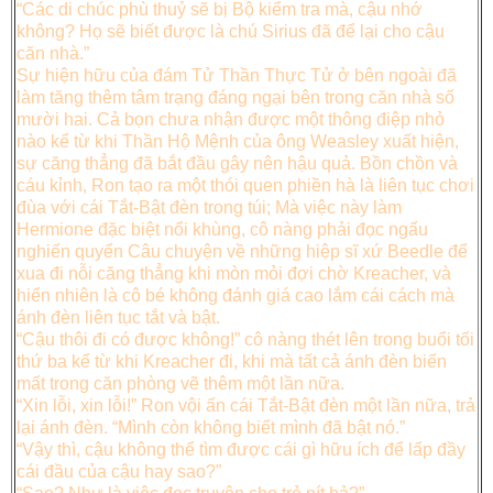
“Các di chúc phù thuỷ sẽ bị Bộ kiểm tra mà, cậu nhớ
không? Họ sẽ biết được là chú Sirius đã để lại cho cậu
căn nhà.”
Sự hiện hữu của đám Tử Thần Thực Tử ở bên ngoài đã
làm tăng thêm tâm trạng đáng ngại bên trong căn nhà số
mười hai. Cả bọn chưa nhận được một thông điệp nhỏ
nào kể từ khi Thần Hộ Mệnh của ông Weasley xuất hiện,
sự căng thẳng đã bắt đầu gây nên hậu quả. Bồn chồn và
cáu kỉnh, Ron tạo ra một thói quen phiền hà là liên tục chơi
đùa với cái Tắt-Bật đèn trong túi; Mà việc này làm
Hermione đặc biệt nổi khùng, cô nàng phải đọc ngấu
nghiến quyển Câu chuyện về những hiệp sĩ xứ Beedle để
xua đi nỗi căng thẳng khi mòn mỏi đợi chờ Kreacher, và
hiển nhiên là cô bé không đánh giá cao lắm cái cách mà
ánh đèn liên tục tắt và bật.
“Cậu thôi đi có được không!” cô nàng thét lên trong buổi tối
thứ ba kể từ khi Kreacher đi, khi mà tất cả ánh đèn biến
mất trong căn phòng vẽ thêm một lần nữa.
“Xin lỗi, xin lỗi!” Ron vội ấn cái Tắt-Bật đèn một lần nữa, trả
lại ánh đèn. “Mình còn không biết mình đã bật nó.”
“Vậy thì, cậu không thể tìm được cái gì hữu ích để lấp đầy
cái đầu của cậu hay sao?”