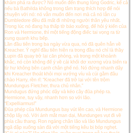
khám phá ra được? Nó muốn đến thung lũng Godric, kể cả
nếu bà Bathilda không trong tâm trạng thích hợp để nói
chuyện với nó: nó vẫn muốn đến nơi mà cả nó lẫn cụ
Dumbledore đều đã mất đi những người thân yêu nhất.
Trong lúc nó đang hạ thấp tờ báo xuống, để hỏi ý kiến của
Ron và Hermione, thì một tiếng động điếc tai vọng ra từ
xung quanh khu bếp.
Lần đầu tiên trong ba ngày vừa qua, nó đã quên hẳn về
Kreacher. Ý nghĩ đầu tiên hiện ra trong đầu nó chỉ là thầy
Lupin đã quay trở lại căn phòng, và trong một khoảnh
khắc, nó còn không để ý về cái khối dơ xương vừa biến ra
từ hư không bên cạnh chân ghế nó. Nó đứng nhanh dậy
khi Kreacher thoát khỏi mọi vướng víu và cúi gằm đâu
chào Harry, rền rĩ: “Kreacher đã trở lại với tên trộm
Mundungus Fletcher, thưa chủ nhân.”
Mundugus đứng phóc dậy và kéo cây đũa phép ra.
Hermione, tuy vậy, nhanh hơn so với lão.
“Expelliarmus!”
Đũa phép của Mundungus bay vút lên cao, và Hermione
chộp lấy nó. Với ánh mắt man dại, Mundunges vụt đi về
phía cầu thang. Ron ngáng chân lão và lão Mundungus
ngã dập xuống sàn đá với một tiếng kêu bị bóp nghẹt.