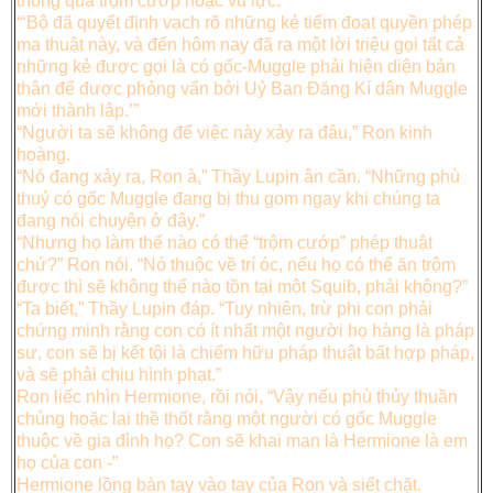
thông qua trộm cướp hoặc vũ lực.
“‘Bộ đã quyết định vạch rõ những kẻ tiếm đoạt quyền phép
ma thuật này, và đến hôm nay đã ra một lời triệu gọi tất cả
những kẻ được gọi là có gốc-Muggle phải hiện diện bản
thân để được phỏng vấn bởi Uỷ Ban Đăng Kí dân Muggle
mới thành lập.’”
“Người ta sẽ không để việc này xảy ra đâu,” Ron kinh
hoàng.
“Nó đang xảy ra, Ron à,” Thầy Lupin ân cần. “Những phù
thuỷ có gốc Muggle đang bị thu gom ngay khi chúng ta
đang nói chuyện ở đây.”
“Nhưng họ làm thế nào có thể “trộm cướp” phép thuật
chứ?” Ron nói. “Nó thuộc về trí óc, nếu họ có thể ăn trộm
được thì sẽ không thể nào tồn tại một Squib, phải không?”
“Ta biết,” Thầy Lupin đáp. “Tuy nhiên, trừ phi con phải
chứng minh rằng con có ít nhất một người họ hàng là pháp
sư, con sẽ bị kết tội là chiếm hữu pháp thuật bất hợp pháp,
và sẽ phải chịu hình phạt.”
Ron liếc nhìn Hermione, rồi nói, “Vậy nếu phù thủy thuần
chủng hoặc lai thề thốt rằng một người có gốc Muggle
thuộc về gia đình họ? Con sẽ khai man là Hermione là em
họ của con -”
Hermione lồng bàn tay vào tay của Ron và siết chặt.