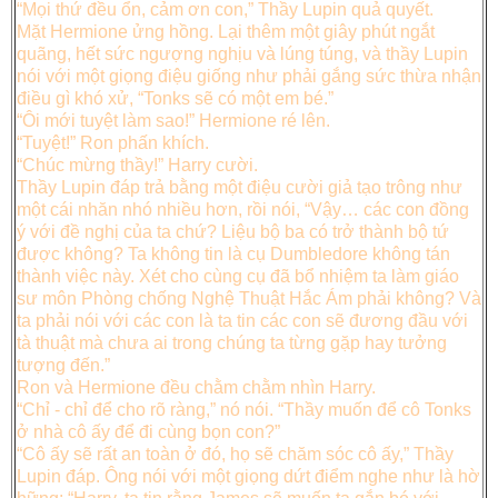
“Mọi thứ đều ổn, cảm ơn con,” Thầy Lupin quả quyết.
Mặt Hermione ửng hồng. Lại thêm một giây phút ngắt
quãng, hết sức ngượng nghịu và lúng túng, và thầy Lupin
nói với một giọng điệu giống như phải gắng sức thừa nhận
điều gì khó xử, “Tonks sẽ có một em bé.”
“Ôi mới tuyệt làm sao!” Hermione ré lên.
“Tuyệt!” Ron phấn khích.
“Chúc mừng thầy!” Harry cười.
Thầy Lupin đáp trả bằng một điệu cười giả tạo trông như
một cái nhăn nhó nhiều hơn, rồi nói, “Vậy… các con đồng
ý với đề nghị của ta chứ? Liệu bộ ba có trở thành bộ tứ
được không? Ta không tin là cụ Dumbledore không tán
thành việc này. Xét cho cùng cụ đã bổ nhiệm ta làm giáo
sư môn Phòng chống Nghệ Thuật Hắc Ám phải không? Và
ta phải nói với các con là ta tin các con sẽ đương đầu với
tà thuật mà chưa ai trong chúng ta từng gặp hay tưởng
tượng đến.”
Ron và Hermione đều chằm chằm nhìn Harry.
“Chỉ - chỉ để cho rõ ràng,” nó nói. “Thầy muốn để cô Tonks
ở nhà cô ấy để đi cùng bọn con?”
“Cô ấy sẽ rất an toàn ở đó, họ sẽ chăm sóc cô ấy,” Thầy
Lupin đáp. Ông nói với một giọng dứt điểm nghe như là hờ