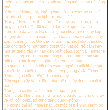
không khí; một ánh chớp xanh và tiếng má nó van nài lòng
nhân từ…
“Cha mẹ,” Harry nói, “không bao giờ được rời bỏ con cái,
trừ phi - chỉ trừ phi họ bị buộc phải thế!”
“Harry -” Hermione thổn thức, đưa tay ra an ủi nó, nhưng
nó gạt ra và bỏ đi, đôi mắt nó dán vào ngọn lửa mà
Hermione đã tạo ra. Nó đã từng nói chuyện với thầy Lupin
ở ngay đó, tìm kiếm niềm tin vào ba James, và chính thầy
Lupin đã an ủi nó. Giờ đây, khuôn mặt nhợt nhạt đau khổ
của ông dường như đang trôi trước mặt nó. Nó cảm thấy
một sự dâng trào ăn năn đến phát bệnh. Ron và Hermione
đều im lặng, nhưng nó biết rằng hai đứa đang nhìn vào
mắt nhau sau lưng nó, giao tiếp trong im lặng.
Nó quay lưng lại và bắt gặp chúng ngoảnh mặt khỏi nhau
vội vã. “Mình biết, mình không nên gọi ông ấy là đồ hèn.”
“Đúng, cậu không nên,” Ron nói ngay.
“Nhưng ông ấy hành động như thể ông ấy đúng là một tên
hèn!”
“Cũng thế cả thôi….” Hermione ngao ngán.
“Mình biết,” Harry nói, “nhưng nếu điều đó làm cho ông ấy
về với cô Tonks, thì cũng đáng đúng không?”
Nó không thể nói nghe khác với một lời biện hộ. Hermion