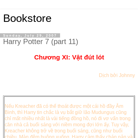
Bookstore
Sunday, July 29, 2007
Harry Potter 7 (part 11)
Chương XI: Vật đút lót
Dịch bởi Johnny
Nếu Kreacher đã có thể thoát được một cái hồ đầy Âm
Binh, thì Harry tin chắc là vụ bắt giữ lão Mudungus cũng
chỉ mất nhiều nhất là vài tiếng đồng hồ, nó đi vơ vẩn trong
căn nhà cả buổi sáng với niềm mong đợi lớn ấy. Tuy vậy,
Kreacher không trở về trong buổi sáng, cũng như buổi
chiều. Màn đêm buông xuống, Harry cảm thấy chán nản và