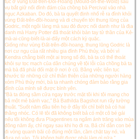
tục ở vùng Đất-trên-Đồi-Hoang (Mould-on-the-Wold) sau
vụ bắt giữ nổi đình đám của chồng bà Percival vào nhà
ngục Azkaban. Do đó, bà ta quyết định nhổ rễ ra đình khỏi
vùng Đất-trên-đồi-hoang và di chuyển tới thung lũng của
Godric, một ngôi làng mà sau đó được nổi danh như là địa
danh mà Harry Potter đã thoát khỏi bàn tay tử thần của Kẻ-
mà-ai-cũng-biết-là-ai-đấy một cách kỳ quặc.
Giống như vùng Đất-trên-đồi-hoang, thung lũng Godric là
nơi cư ngụ của rất nhiều gia đình Phù thủy, và bởi vì
Kendra chẳng biết một ai trong số đó, bà ta có thể thoát
khỏi sự tọc mạch của dân chúng về tội lỗi của chồng bà ta
mà bà đã phải đối mặt ở nơi ở cũ. Bằng việc liên tục
khước từ những cử chỉ thân thiện của những người hàng
xóm Phù thủy mới, bà ta nhanh chóng đảm bảo rằng gia
đình của mình sẽ được bình yên.
“Bà ta đóng sầm cửa ngay trước mặt tôi khi tôi mang cho
bả một mẻ bánh vạc,” Bà Bathilda Bagshot run rẩy tường
thuật. “Suốt năm đầu tiên họ ở đây tôi chỉ biết bả có hai
thằng nhóc. Có lẽ tôi đã không biết bả có một cô bé gái
nếu tôi không đưa Plagentines ra ngắm ánh trăng vào mùa
đông năm ấy, chỉ ngay sau khi họ đi ra. Bả chỉ dẫn con bé
đi vòng quanh bãi cỏ đúng một lần, cầm chặt tay nó, và
đưa nó vào. Tôi không biết được phải làm gì nữa.”