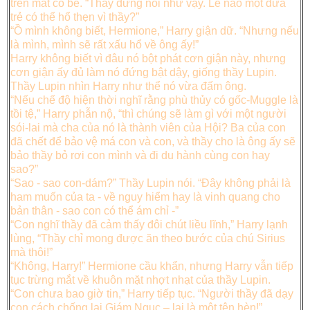
trên mắt cô bé. “Thầy đừng nói như vậy. Lẽ nào một đứa
trẻ có thể hổ thẹn vì thầy?”
“Ồ mình không biết, Hermione,” Harry giận dữ. “Nhưng nếu
là mình, mình sẽ rất xấu hổ về ông ấy!”
Harry không biết vì đâu nó bột phát cơn giận này, nhưng
cơn giận ấy đủ làm nó đứng bật dậy, giống thầy Lupin.
Thầy Lupin nhìn Harry như thể nó vừa đấm ông.
“Nếu chế độ hiện thời nghĩ rằng phù thủy có gốc-Muggle là
tồi tệ,” Harry phẫn nộ, “thì chúng sẽ làm gì với một người
sói-lai mà cha của nó là thành viên của Hội? Ba của con
đã chết để bảo vệ má con và con, và thầy cho là ông ấy sẽ
bảo thầy bỏ rơi con mình và đi du hành cùng con hay
sao?”
“Sao - sao con-dám?” Thầy Lupin nói. “Đây không phải là
ham muốn của ta - về nguy hiểm hay là vinh quang cho
bản thân - sao con có thể ám chỉ -”
“Con nghĩ thầy đã cảm thấy đôi chút liều lĩnh,” Harry lạnh
lùng, “Thầy chỉ mong được ăn theo bước của chú Sirius
mà thôi!”
“Không, Harry!” Hermione cầu khẩn, nhưng Harry vẫn tiếp
tục trừng mắt về khuôn mặt nhợt nhạt của thầy Lupin.
“Con chưa bao giờ tin,” Harry tiếp tục. “Người thầy đã dạy
con cách chống lại Giám Ngục – lại là một tên hèn!”