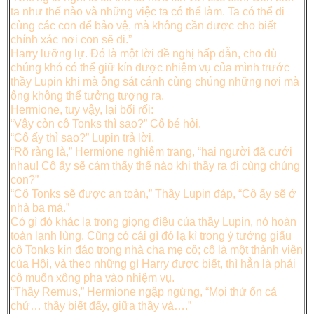
ta như thế nào và những việc ta có thể làm. Ta có thể đi
cùng các con để bảo vệ, mà không cần được cho biết
chính xác nơi con sẽ đi.”
Harry lưỡng lự. Đó là một lời đề nghị hấp dẫn, cho dù
chúng khó có thể giữ kín được nhiệm vụ của mình trước
thầy Lupin khi mà ông sát cánh cùng chúng những nơi mà
ông không thể tưởng tượng ra.
Hermione, tuy vậy, lại bối rối:
“Vậy còn cô Tonks thì sao?” Cô bé hỏi.
“Cô ấy thì sao?” Lupin trả lời.
“Rõ ràng là,” Hermione nghiêm trang, “hai người đã cưới
nhau! Cô ấy sẽ cảm thấy thế nào khi thầy ra đi cùng chúng
con?”
“Cô Tonks sẽ được an toàn,” Thầy Lupin đáp, “Cô ấy sẽ ở
nhà ba má.”
Có gì đó khác lạ trong giọng điệu của thầy Lupin, nó hoàn
toàn lạnh lùng. Cũng có cái gì đó lạ kì trong ý tưởng giấu
cô Tonks kín đáo trong nhà cha mẹ cô; cô là một thành viên
của Hội, và theo những gì Harry được biết, thì hẳn là phải
cô muốn xông pha vào nhiệm vụ.
“Thầy Remus,” Hermione ngập ngừng, “Mọi thứ ổn cả
chứ… thầy biết đấy, giữa thầy và….”