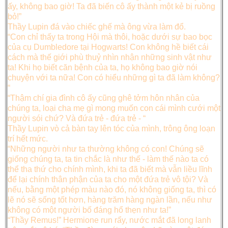
ấy, không bao giờ! Ta đã biến cô ấy thành một kẻ bị ruồng
bỏ!”
Thầy Lupin đá vào chiếc ghế mà ông vừa làm đổ.
“Con chỉ thấy ta trong Hội mà thôi, hoặc dưới sự bao bọc
của cụ Dumbledore tại Hogwarts! Con không hề biết cái
cách mà thế giới phù thuỷ nhìn nhận những sinh vật như
ta! Khi họ biết căn bệnh của ta, họ không bao giờ nói
chuyện với ta nữa! Con có hiểu những gì ta đã làm không?
“
“Thậm chí gia đình cô ấy cũng ghê tởm hôn nhân của
chúng ta, loại cha mẹ gì mong muốn con cái mình cưới một
người sói chứ? Và đứa trẻ - đứa trẻ - “
Thầy Lupin vò cả bàn tay lên tóc của mình, trông ông loạn
trí hết mức.
“Những người như ta thường không có con! Chúng sẽ
giống chúng ta, ta tin chắc là như thế - làm thế nào ta có
thể tha thứ cho chính mình, khi ta đã biết mà vẫn liều lĩnh
để lại chính thân phận của ta cho một đứa trẻ vô tội? Và
nếu, bằng một phép màu nào đó, nó không giống ta, thì có
lẽ nó sẽ sống tốt hơn, hàng trăm hàng ngàn lần, nếu như
không có một người bố đáng hổ thẹn như ta!”
“Thầy Remus!” Hermione run rẩy, nước mắt đã long lanh