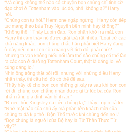
“Và cũng không thể nào có chuyện bọn chúng chỉ tình cờ
dạo chơi ở Tottenham vào lúc đó, phải không ạ?” Harry
nói.
“Chúng con tự hỏi,” Hermione ngập ngừng, “Harry còn tiếp
tục mang theo bùa Truy Nguyên bên mình hay không?”
“Không thể, ” Thầy Lupin đáp. Ron phấn khởi ra mặt, còn
Harry thì cảm thấy nó được giải toả rất nhiều. “Loại trừ các
khả năng khác, bọn chúng chắc hẳn phải biết Harry đang
ở đây nếu như con còn mang vết tích đó, phải chứ?
Nhưng ta vẫn không hiểu nổi làm thế nào chúng có thể lần
ra các con ở đường Tottenham Court, thật là đáng lo, vô
cùng đáng lo.”
Nhìn ông trông thật bối rối, nhưng với những điều Harry
nhận thấy, thì câu hỏi đó có thể để sau.
“Thầy hãy kể cho bọn con những gì xảy ra sau khi bọn con
rời đi, chúng con chẳng nhận được gì từ lúc ba của Ron
nhắn rằng gia đình vẫn bình an.”
“Được thôi, Kingsley đã cứu chúng ta,” Thầy Lupin trả lời.
“Nhờ mật báo của chú ấy mà phần lớn khách mời của
chúng ta đã kịp thời Độn Thổ trước khi chúng đến nơi.”
“Bọn chúng là người của Bộ hay là Tử Thần Thực Tử
vậy?”