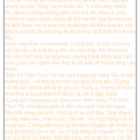
“Cả hai, nhưng với chung âm mưu và mục đích, bây giờ
chúng là một,” Thầy Lupin buồn rầu. “Có khoảng một tá
tên, nhưng chúng không biết con có ở đó, Harry à. Anh
Arthur có nghe nói là chúng đã thử tra tấn ông Scrimgeour
để biết được nơi ở của con, trước khi kết kiễu ông ấy; nếu
đây là sự thật, thì hẳn ông ấy đã không hé lộ một lời về con
đâu.”
Harry nhìn Ron và Hermione; chúng biểu lộ một sự sửng
sốt trộn lẫn với biết ơn y như nó cảm thấy. Nó chưa bao
giờ yêu thích ông Scrimgeour, nhưng hành động quả cảm
cuối cùng của người đàn ông ấy đã bảo vệ mạng sống của
Harry.
“Bọn Tử Thần Thực Tử sục sạo trang trại Hang Sóc từ trên
xuống dưới - và chúng tra hỏi chúng ta hàng giờ. Chúng
cố hết sức để tìm thông tin về con, Harry à, nhưng dĩ nhiên
là không ai ngoài Hội biết được là con ở đây, Harry.
“Cùng lúc chúng phá vỡ đám cưới, thêm nhiều Tử Thần
Thực Tử nữa được phái đi đến mọi ngôi nhà liên quan
đến Hội trong cả nước. Không có ai chết đâu,” ông nhanh
chóng thêm vào, chặn trước câu hỏi, “nhưng chúng cực kì
hung bạo. Chúng đốt nhà của Dedalus Diggle, tất nhiên là
ông ấy không còn ở đó, và chúng dùng lời nguyền Tra Tấn
với gia đình cô Tonks. Một lần nữa, chỉ là để tìm ra con đã