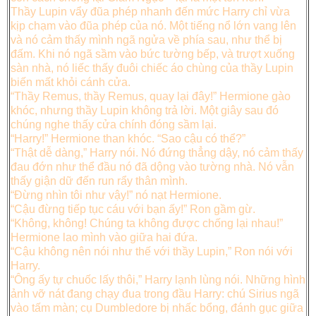
Thầy Lupin vẩy đũa phép nhanh đến mức Harry chỉ vừa
kịp chạm vào đũa phép của nó. Một tiếng nổ lớn vang lên
và nó cảm thấy mình ngã ngửa về phía sau, như thể bị
đấm. Khi nó ngã sầm vào bức tường bếp, và trượt xuống
sàn nhà, nó liếc thấy đuôi chiếc áo chùng của thầy Lupin
biến mất khỏi cánh cửa.
“Thầy Remus, thầy Remus, quay lại đây!” Hermione gào
khóc, nhưng thầy Lupin không trả lời. Một giây sau đó
chúng nghe thấy cửa chính đóng sầm lại.
“Harry!” Hermione than khóc. “Sao cậu có thể?”
“Thật dễ dàng,” Harry nói. Nó đứng thẳng dậy, nó cảm thấy
đau đớn như thể đầu nó đã dộng vào tường nhà. Nó vẫn
thấy giận dữ đến run rẩy thân mình.
“Đừng nhìn tôi như vậy!” nó nạt Hermione.
“Cậu đừng tiếp tục cáu với bạn ấy!” Ron gầm gừ.
“Không, không! Chúng ta không được chống lại nhau!”
Hermione lao mình vào giữa hai đứa.
“Cậu không nên nói như thế với thầy Lupin,” Ron nói với
Harry.
“Ông ấy tự chuốc lấy thôi,” Harry lạnh lùng nói. Những hình
ảnh vỡ nát đang chạy đua trong đầu Harry: chú Sirius ngã
vào tấm màn; cụ Dumbledore bị nhấc bổng, đánh gục giữa