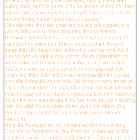
tỏ vẻ thông cảm, trong khi Ron ngập ngừng. Harry nhìn
xuống chân, nghĩ về ba nó. Liệu ba James có ủng hộ Harry
khi nó tranh cãi với thầy Lupin, hay là ông sẽ giận dữ với
việc nó kháng cự lại người bạn cũ của ông?
Căn bếp yên lặng như phản ánh cú sốc của chuyện vừa
xảy ra, cùng với sự trách cứ không lời của Ron và
Hermione. Tờ Nhật báo Tiên Tri mà thầy Lupin mang tới
vẫn nằm trên chiếc bàn. Khuôn mặt của chính Harry ở
trang nhất vẫn đang chằm chằm nhìn vào trần nhà. Nó đi
qua cái bàn và ngồi xuống, mở tờ báo ra ngẫu nhiên, và
vờ như đọc nó. Dù vậy nó vẫn không nắm được một từ,
đầu óc nó vẫn tràn ngập cảm xúc từ việc gặp mặt thầy
Lupin. Nó chắc chắn là Ron và Hermione đã tiếp tục việc
giao tiếp không lời sau tờ báo. Nó lật mạnh sang trang, và
cái tên Dumbledore tóm ngay lấy mắt nó. Nó mất đến một
hoặc hai giây để hiểu được ý nghĩa của bức hình, mà trong
đó là hình ảnh của một gia đình. Bên dưới bức ảnh là dòng
chữ: Gia đình Dumbledore, từ trái qua phải: Albus; ông
Percival, đang ôm bé Ariana mới sinh; bà Kendra và
Aberforth.
Nó bị thu hút ngay lập tức, và xem xét tấm hình kĩ càng.
Cha của cụ Dumbledore, ông Percival, là một người đàn
ông điển trai với đôi mắt vẫn lấp lánh kể cả trong bức hình