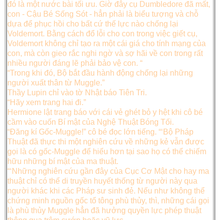
đó là một nước bài tối ưu. Giờ đây cụ Dumbledore đã mất,
con - Cậu Bé Sống Sót - hẳn phải là biểu tượng và chỗ
dựa để phục hồi cho bất cứ thế lực nào chống lại
Voldemort. Bằng cách đổ lỗi cho con trong việc giết cụ,
Voldemort không chỉ tạo ra một cái giá cho tính mạng của
con, mà còn gieo rắc nghi ngờ và sợ hãi về con trong rất
nhiều người đáng lẽ phải bảo vệ con. “
“Trong khi đó, Bộ bắt đầu hành động chống lại những
người xuất thân từ Muggle.”
Thầy Lupin chỉ vào tờ Nhật báo Tiên Tri.
“Hãy xem trang hai đi.”
Hermione lật trang báo với cái vẻ ghét bỏ y hệt khi cô bé
cầm vào cuốn Bí mật của Nghệ Thuật Bóng Tối.
“Đăng kí Gốc-Muggle!” cô bé đọc lớn tiếng. “‘Bộ Pháp
Thuật đã thực thi một nghiên cứu về những kẻ vẫn được
gọi là có gốc-Muggle để hiểu hơn tại sao họ có thể chiếm
hữu những bí mật của ma thuật.
“‘Những nghiên cứu gần đây của Cục Cơ Mật cho hay ma
thuật chỉ có thể di truyền huyết thống từ người này qua
người khác khi các Pháp sư sinh đẻ. Nếu như không thể
chứng minh nguồn gốc tổ tông phù thủy, thì, những cái gọi
là phù thủy Muggle hẳn đã hưởng quyền lực phép thuật