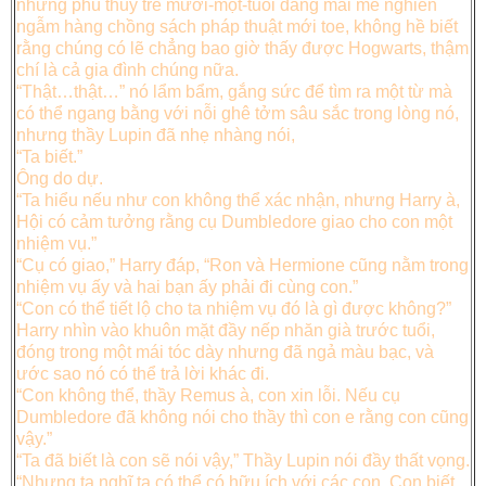
những phù thuỷ trẻ mười-một-tuổi đang mải mê nghiền
ngẫm hàng chồng sách pháp thuật mới toe, không hề biết
rằng chúng có lẽ chẳng bao giờ thấy được Hogwarts, thậm
chí là cả gia đình chúng nữa.
“Thật…thật…” nó lẩm bẩm, gắng sức để tìm ra một từ mà
có thể ngang bằng với nỗi ghê tởm sâu sắc trong lòng nó,
nhưng thầy Lupin đã nhẹ nhàng nói,
“Ta biết.”
Ông do dự.
“Ta hiểu nếu như con không thể xác nhận, nhưng Harry à,
Hội có cảm tưởng rằng cụ Dumbledore giao cho con một
nhiệm vụ.”
“Cụ có giao,” Harry đáp, “Ron và Hermione cũng nằm trong
nhiệm vụ ấy và hai bạn ấy phải đi cùng con.”
“Con có thể tiết lộ cho ta nhiệm vụ đó là gì được không?”
Harry nhìn vào khuôn mặt đầy nếp nhăn già trước tuổi,
đóng trong một mái tóc dày nhưng đã ngả màu bạc, và
ước sao nó có thể trả lời khác đi.
“Con không thể, thầy Remus à, con xin lỗi. Nếu cụ
Dumbledore đã không nói cho thầy thì con e rằng con cũng
vậy.”
“Ta đã biết là con sẽ nói vậy,” Thầy Lupin nói đầy thất vọng.
“Nhưng ta nghĩ ta có thể có hữu ích với các con. Con biết