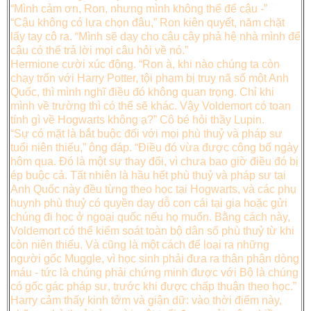
“Mình cảm ơn, Ron, nhưng mình không thể để cậu -”
“Cậu không có lựa chọn đâu,” Ron kiên quyết, năm chặt
lấy tay cô ra. “Mình sẽ dạy cho cậu cây phả hệ nhà mình để
cậu có thể trả lời mọi câu hỏi về nó.”
Hermione cười xúc động. “Ron à, khi nào chúng ta còn
chạy trốn với Harry Potter, tội phạm bị truy nã số một Anh
Quốc, thì mình nghĩ điều đó không quan trọng. Chỉ khi
mình về trường thì có thể sẽ khác. Vậy Voldemort có toan
tính gì về Hogwarts không ạ?” Cô bé hỏi thầy Lupin.
“Sự có mặt là bắt buộc đối với mọi phù thuỷ và pháp sư
tuổi niên thiếu,” ông đáp. “Điều đó vừa được công bố ngày
hôm qua. Đó là một sự thay đổi, vì chưa bao giờ điều đó bị
ép buộc cả. Tất nhiên là hầu hết phù thuỷ và pháp sư tại
Anh Quốc này đều từng theo học tại Hogwarts, và các phụ
huynh phù thuỷ có quyền dạy dỗ con cái tại gia hoặc gửi
chúng đi học ở ngoại quốc nếu họ muốn. Bằng cách này,
Voldemort có thể kiểm soát toàn bộ dân số phù thuỷ từ khi
còn niên thiếu. Và cũng là một cách để loại ra những
người gốc Muggle, vì học sinh phải đưa ra thân phận dòng
máu - tức là chúng phải chứng minh được với Bộ là chúng
có gốc gác pháp sư, trước khi được chấp thuận theo học.”
Harry cảm thấy kinh tởm và giận dữ: vào thời điểm này,