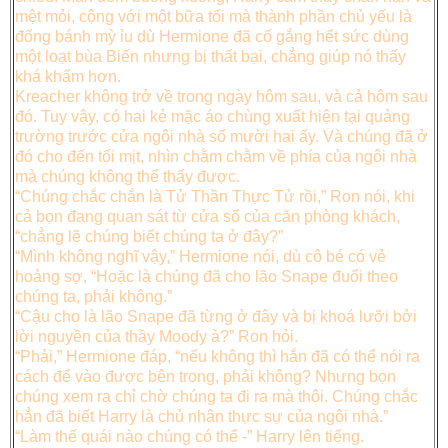
mệt mỏi, cộng với một bữa tối mà thành phần chủ yếu là
đống bánh mỳ ỉu dù Hermione đã cố gắng hết sức dùng
một loạt bùa Biến nhưng bị thất bại, chẳng giúp nó thấy
khá khẩm hơn.
Kreacher không trở về trong ngày hôm sau, và cả hôm sau
đó. Tuy vậy, có hai kẻ mặc áo chùng xuất hiện tại quảng
trường trước cửa ngôi nhà số mười hai ấy. Và chúng đã ở
đó cho đến tối mịt, nhìn chằm chằm về phía của ngôi nhà
mà chúng không thể thấy được.
“Chúng chắc chắn là Tử Thần Thực Tử rồi,” Ron nói, khi
cả bọn đang quan sát từ cửa sổ của căn phòng khách,
“chẳng lẽ chúng biết chúng ta ở đây?”
“Mình không nghĩ vậy,” Hermione nói, dù cô bé có vẻ
hoảng sợ, “Hoặc là chúng đã cho lão Snape đuổi theo
chúng ta, phải không.”
“Cậu cho là lão Snape đã từng ở đây và bị khoá lưỡi bởi
lời nguyền của thầy Moody à?” Ron hỏi.
“Phải,” Hermione đáp, “nếu không thì hắn đã có thể nói ra
cách để vào được bên trong, phải không? Nhưng bọn
chúng xem ra chỉ chờ chúng ta đi ra mà thôi. Chúng chắc
hẳn đã biết Harry là chủ nhân thực sự của ngôi nhà.”
“Làm thế quái nào chúng có thể -” Harry lên tiếng.