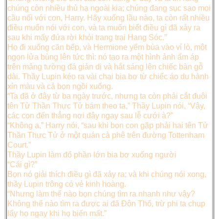
chúng còn nhiều thủ hạ ngoài kia; chúng đang sục sạo mọi
cầu nối với con, Harry. Hãy xuống lầu nào, ta còn rất nhiều
điều muốn nói với con, và ta muốn biết điều gì đã xảy ra
sau khi mấy đứa rời khỏi trang trại Hang Sóc.”
Họ đi xuống căn bếp, và Hermione yểm bùa vào vỉ lò, một
ngọn lửa bùng lên tức thì: nó tạo ra một hình ảnh ấm áp
trên mảng tường đá giản dị và hắt sáng lên chiếc bàn gỗ
dài. Thầy Lupin kéo ra vài chai bia bơ từ chiếc áo du hành
xỉn màu và cả bọn ngồi xuống.
“Ta đã ở đây từ ba ngày trước, nhưng ta còn phải cắt đuôi
tên Tử Thần Thực Tử bám theo ta,” Thầy Lupin nói, “Vậy,
các con đến thẳng nơi đây ngay sau lễ cưới à?”
“Không ạ,” Harry nói, “sau khi bọn con gặp phải hai tên Tử
Thần Thực Tử ở một quán cà phê trên đường Tottenham
Court.”
Thầy Lupin làm đổ phần lớn bia bơ xuống người
“Cái gì?”
Bọn nó giải thích điều gì đã xảy ra; và khi chúng nói xong,
thầy Lupin trông có vẻ kinh hoàng.
“Nhưng làm thế nào bọn chúng tìm ra nhanh như vậy?
Không thể nào tìm ra được ai đã Độn Thổ, trừ phi ta chụp
lấy họ ngay khi họ biến mất.”