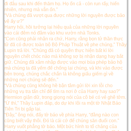
đi đâu sau khi đến thăm họ. Họ ổn cả - còn run rẩy, hiển
nhiên, nhưng mà vẫn ổn.”
“Và chúng đã vượt qua được những lời nguyền được bảo
vệ ấy ư?”
Harry hỏi, hồi tưởng lại hiệu quả của những lời nguyền
vào cái đêm nó đâm vào khu vườn nhà Tonks.
“Con cũng phải nhận ra chứ, Harry, rằng bọn tử thần thực
tử đã có được toàn bộ Bộ Pháp Thuật về phe chúng,” Thầy
Lupin trả lời. “Chúng đã có quyền thực hiện bất kì lời
nguyền chết chóc nào mà không sợ bị nhận dạng hay bắt
giữ. Chúng đã xâm nhập được vào mọi bùa phép bảo hộ
mà chúng ta đã yểm để chống lại chúng, và khi vào được
bên trong, chúng chắc chắn là không giấu giếm gì về
những nơi chúng sẽ đến.”
“Và chúng cũng không hề bận tâm gửi lời xin lỗi cho
những vụ tra tấn chỉ để tìm ra nơi ở của Harry hay sao?”
Hermion giận dữ, trong giọng nói của cô bé có vẻ ghê tởm.
“Ừ thì,” Thầy Lupin đáp, do dự khi lôi ra một tờ Nhật Báo
Tiên Tri bị gấp lại.
“Đây,” ông nói, đẩy tờ báo về phía Harry, “đằng nào con
cũng biết vậy thôi. Đó là cái cớ để chúng săn đuổi con.”
Harry vuốt phẳng tờ báo. Một bức hình to tổ chảng của