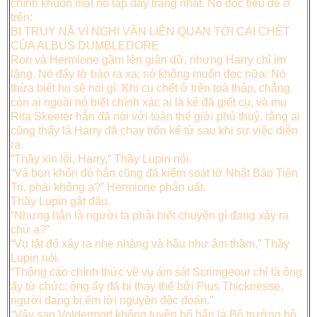
chính khuôn mặt nó lấp đầy trang nhất. Nó đọc tiêu đề ở
trên:
BỊ TRUY NÃ VÌ NGHI VẤN LIÊN QUAN TỚI CÁI CHẾT
CỦA ALBUS DUMBLEDORE
Ron và Hermione gầm lên giận dữ, nhưng Harry chỉ im
lặng. Nó đẩy tờ báo ra xa; nó không muốn đọc nữa: Nó
thừa biết họ sẽ nói gì. Khi cụ chết ở trên toà tháp, chẳng
còn ai ngoài nó biết chính xác ai là kẻ đã giết cụ, và mụ
Rita Skeeter hẳn đã nói với toàn thế giới phù thuỷ, rằng ai
cũng thấy là Harry đã chạy trốn kể từ sau khi sự việc diễn
ra.
“Thầy xin lỗi, Harry,” Thầy Lupin nói.
“Và bọn khốn đó hẳn cũng đã kiểm soát tờ Nhật Báo Tiên
Tri, phải không ạ?” Hermione phẫn uất.
Thầy Lupin gật đầu.
“Nhưng hẳn là người ta phải biết chuyện gì đang xảy ra
chứ ạ?”
“Vụ lật đổ xảy ra nhẹ nhàng và hầu như âm thầm,” Thầy
Lupin nói.
“Thông cáo chính thức về vụ ám sát Scrimgeour chỉ là ông
ấy từ chức; ông ấy đã bị thay thế bởi Pius Thicknesse,
người đang bị ếm lời nguyền độc đoán.”
“Vậy sao Voldermort không tuyên bố hắn là Bộ trưởng bộ