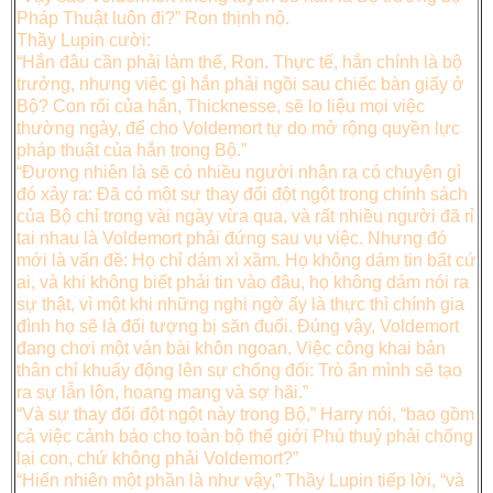
Pháp Thuật luôn đi?” Ron thịnh nộ.
Thầy Lupin cười:
“Hắn đâu cần phải làm thế, Ron. Thực tế, hắn chính là bộ
trưởng, nhưng việc gì hắn phải ngồi sau chiếc bàn giấy ở
Bộ? Con rối của hắn, Thicknesse, sẽ lo liệu mọi việc
thường ngày, để cho Voldemort tự do mở rộng quyền lực
pháp thuật của hắn trong Bộ.”
“Đương nhiên là sẽ có nhiều người nhận ra có chuyện gì
đó xảy ra: Đã có một sự thay đổi đột ngột trong chính sách
của Bộ chỉ trong vài ngày vừa qua, và rất nhiều người đã rỉ
tai nhau là Voldemort phải đứng sau vụ việc. Nhưng đó
mới là vấn đề: Họ chỉ dám xì xầm. Họ không dám tin bất cứ
ai, và khi không biết phải tin vào đâu, họ không dám nói ra
sự thật, vì một khi những nghi ngờ ấy là thực thì chính gia
đình họ sẽ là đối tượng bị săn đuổi. Đúng vậy, Voldemort
đang chơi một ván bài khôn ngoan. Việc công khai bản
thân chỉ khuấy động lên sự chống đối: Trò ẩn mình sẽ tạo
ra sự lẫn lộn, hoang mang và sợ hãi.”
“Và sự thay đổi đột ngột này trong Bộ,” Harry nói, “bao gồm
cả việc cảnh báo cho toàn bộ thế giới Phú thuỷ phải chống
lại con, chứ không phải Voldemort?”
“Hiển nhiên một phần là như vậy,” Thầy Lupin tiếp lời, “và