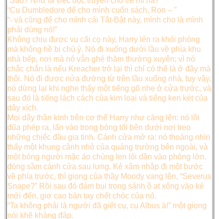
“Sao? Như là việc đọc truyện cho trẻ nít hả?”
“Cụ Dumbledore để cho mình cuốn sách, Ron – ”
“- và cũng để cho mình cái Tắt-Bật này, mình cho là mình
phải dùng nó!”
Không chịu được vụ cãi cọ này, Harry lẻn ra khỏi phòng
mà không hề bị chú ý. Nó đi xuống dưới lầu về phía khu
nhà bếp, nơi mà nó vẫn ghé thăm thường xuyên; vì nó
chắc chắn là nếu Kreacher trở lại thì chỉ có thể là ở đây mà
thôi. Nó đi được nửa đường từ trên lầu xuống nhà, tuy vậy,
nó dừng lại khi nghe thấy một tiếng gõ nhẹ ở cửa trước, và
sau đó là tiếng lách cách của kim loại và tiếng ken két của
dây xích.
Mọi dây thần kinh trên cơ thể Harry như căng lên: nó lôi
đũa phép ra, lẩn vào trong bóng tối bên dưới nơi treo
những chiếc đầu gia tinh. Cánh cửa mở ra: nó thoáng nhìn
thấy một khung cảnh nhỏ của quảng trường bên ngoài, và
một bóng người mặc áo chùng len lỏi dần vào phòng lớn,
đóng sầm cánh cửa sau lưng. Kẻ xâm nhập đi một bước
về phía trước, thì giọng của thầy Moody vang lên, “Severus
Snape?” Rồi sau đó đám bụi trong sảnh ồ ạt xông vào kẻ
mới đến, giơ cao bàn tay chết chóc của nó.
“Ta không phải là người đã giết cụ, cụ Albus à!” một giọng
nói khẽ khàng đáp.