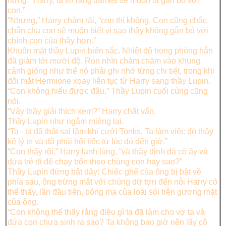
hững: “Harry, ta tin rằng James sẽ muốn ta gắn bó với
con.”
“Nhưng,” Harry chậm rãi, “con thì không. Con cũng chắc
chắn cha con sẽ muốn biết vì sao thầy không gắn bó với
chính con của thầy hơn.”
Khuôn mặt thầy Lupin biến sắc. Nhiệt độ trong phòng hẳn
đã giảm tới mười độ. Ron nhìn chăm chăm vào khung
cảnh giống như thể nó phải ghi nhớ từng chi tiết, trong khi
đôi mắt Hermione xoay liên tục từ Harry sang thầy Lupin.
“Con không hiểu được đâu,” Thầy Lupin cuối cùng cũng
nói.
“Vậy thầy giải thích xem?” Harry chất vấn.
Thầy Lupin như ngậm miệng lại.
“Ta - ta đã thật sai lầm khi cưới Tonks. Ta làm việc đó thây
kệ lý trí và đã phải hối tiếc từ lúc đó đến giờ.”
“Con thấy rồi,” Harry lạnh lùng, “và thầy định đá cô ấy và
đứa trẻ đi để chạy trốn theo chúng con hay sao?”
Thầy Lupin đứng bật dậy: Chiếc ghế của ông bị bật về
phía sau, ông trừng mắt với chúng dữ tợn đến nỗi Harry có
thể thấy, lần đầu tiên, bóng ma của loài sói trên gương mặt
của ông.
“Con không thể thấy rằng điều gì ta đã làm cho vợ ta và
đứa con chưa sinh ra sao? Ta không bao giờ nên lấy cô