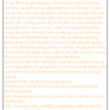
cũ nát. Đứa bé gái, Ariana, mới lớn hơn một ổ bánh mỳ
một chút, và không có gì đặc biệt. Bà mẹ, Kendra, có một
mái tóc đen dài cuốn lại thành một bó cao. Khuôn mặt của
bà như được khắc chạm một cách chuẩn mực. Harry liên
tưởng đến những người Mỹ da đỏ khi nó quan sát khuôn
mặt ngăm đen, vòm má cao, chiếc mũi thẳng được hoà
chung tổng thể với một chiếc áo dài lụa cao cổ kiểu xưa.
Bé Albus và Aberforth mặc hai chiếc áo khoác vét-tông
giống nhau có cổ thêu ren và cùng có kiểu tóc dài ngang
vai y hệt. Bé Albus trông già hơn vài tuổi, nhưng thật ra hai
cậu bé nhìn rất giống nhau, nhất là cho đến khi mũi của cụ
Albus chưa bị bể và cụ chưa đeo mắt kiếng.
Gia đình bé nhỏ nhìn trông thật hạnh phúc và bình thường,
cười thanh thản trên trang báo. Cánh tay của bé Ariana vẫy
mạnh khỏi khăn tã. Harry nhìn lên trên bức tranh và thấy
dòng tít.
Đoạn trích độc quyền từ bài báo sắp ra
TRANG SỬ CUỘC ĐỜI CỦA ALBUS DUMBLEDORE
Bởi Rita Skeeter
Nghĩ rằng bài báo sẽ không làm nó thấy tồi tệ thêm, Harry
bắt đầu đọc:
Kiêu căng và tự phụ, Kendra Dumblebore không thể tiếp