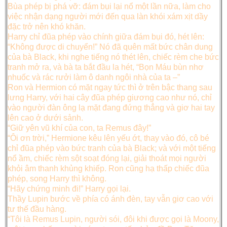
Bùa phép bị phá vỡ: đám bụi lại nổ một lần nữa, làm cho
việc nhận dạng người mới đến qua làn khói xám xịt dầy
đặc trở nên khó khăn.
Harry chỉ đũa phép vào chính giữa đám bụi đó, hét lên:
“Không được di chuyển!” Nó đã quên mất bức chân dung
của bà Black, khi nghe tiếng nó thét lên, chiếc rèm che bức
tranh mở ra, và bà ta bắt đầu la hét, “Bọn Máu bùn nhơ
nhuốc và rác rưởi làm ô danh ngôi nhà của ta –”
Ron và Hermion có mặt ngay tức thì ở trên bậc thang sau
lưng Harry, với hai cây đũa phép giương cao như nó, chỉ
vào người đàn ông lạ mặt đang đứng thẳng và giơ hai tay
lên cao ở dưới sảnh.
“Giữ yên vũ khí của con, ta Remus đây!”
“Ôi ơn trời,” Hermione kêu lên yếu ớt, thay vào đó, cô bé
chỉ đũa phép vào bức tranh của bà Black; và với một tiếng
nổ ầm, chiếc rèm sột soạt đóng lại, giải thoát mọi người
khỏi âm thanh khủng khiếp. Ron cũng hạ thấp chiếc đũa
phép, song Harry thì không.
“Hãy chứng minh đi!” Harry gọi lại.
Thầy Lupin bước về phía có ánh đèn, tay vẫn giơ cao với
tư thế đầu hàng.
“Tôi là Remus Lupin, người sói, đôi khi được gọi là Moony,